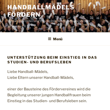
Zum
HANDBALLMÄDELS
Inhalt
FÖRDERN
springen
Verein zur Förderung des weiblichen Handballsports in
Birkenau e.V.
Menü
UNTERSTÜTZUNG BEIM EINSTIEG IN DAS
STUDIEN- UND BERUFSLEBEN
Liebe Handball-Mädels,
Liebe Eltern unserer Handball-Mädels,
einer der Bausteine des Fördervereines wird die
Begleitung unserer jungen Handballfrauen beim
Einstieg in das Studien- und Berufsleben sein.