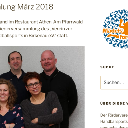
lung März 2018
and im Restaurant Athen, Am Pfarrwald
liederversammlung des „Verein zur
llsports in Birkenau e.V.“ statt.
SUCHE
Suchen
nach:
ÜBER DIESE 
Der Fördervere
Handballsports
gemacht, den w