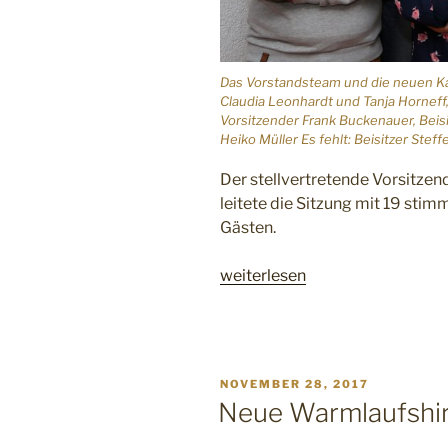
Das Vorstandsteam und die neuen Kas
Claudia Leonhardt und Tanja Horneff, 
Vorsitzender Frank Buckenauer, Beisi
Heiko Müller Es fehlt: Beisitzer Stef
Der stellvertretende Vorsitze
leitete die Sitzung mit 19 sti
Gästen.
„Mitgliederversammlung
weiterlesen
März
2018“
VERÖFFENTLICHT
NOVEMBER 28, 2017
AM
Neue Warmlaufshir