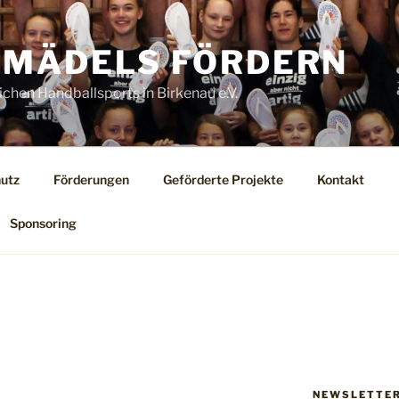
MÄDELS FÖRDERN
ichen Handballsports in Birkenau e.V.
utz
Förderungen
Geförderte Projekte
Kontakt
Sponsoring
NEWSLETTE