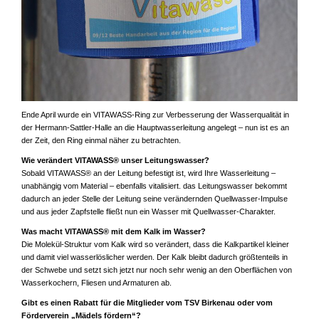
Ende April wurde ein VITAWASS-Ring zur Verbesserung der Wasserqualität in
der Hermann-Sattler-Halle an die Hauptwasserleitung angelegt – nun ist es an
der Zeit, den Ring einmal näher zu betrachten.
Wie verändert VITAWASS® unser Leitungswasser?
Sobald VITAWASS® an der Leitung befestigt ist, wird Ihre Wasserleitung –
unabhängig vom Material – ebenfalls vitalisiert. das Leitungswasser bekommt
dadurch an jeder Stelle der Leitung seine verändernden Quellwasser-Impulse
und aus jeder Zapfstelle fließt nun ein Wasser mit Quellwasser-Charakter.
Was macht VITAWASS® mit dem Kalk im Wasser?
Die Molekül-Struktur vom Kalk wird so verändert, dass die Kalkpartikel kleiner
und damit viel wasserlöslicher werden. Der Kalk bleibt dadurch größtenteils in
der Schwebe und setzt sich jetzt nur noch sehr wenig an den Oberflächen von
Wasserkochern, Fliesen und Armaturen ab.
Gibt es einen Rabatt für die Mitglieder vom TSV Birkenau oder vom
Förderverein „Mädels fördern“?