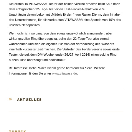
Die ersten 10 VITAWASS®-Tester der beiden Vereine erhalten beim Kauf nach
dem erfolgreichen 22-Tage-Test einen Test-Pionier-Rabatt von 20%.
Unabhängig davon bekommt „Mädels fördern“ von Rainer Diehm, dem Inhaber
des Unternehmens, für alle verkauften VITAWASS® eine Spende von 10% des
üblichen Nettopreises.
Wer noch nicht so ganz von dem etwas ungewöhnlich anmutenden, aber
wirkungsvollen Ring überzeugt ist, sollte den 22-Tage-Test also einmal
wahrnehmen und sich ein eigenes Bild von der Veränderung des Wassers
innerhalb kürzester Zeit machen. Die Vertreter des Fördervereins sowie erste
Tester, die seit dem DM-Wochenende (26./27. April 2014) einen solche Ring
nutzen, sind überzeugt und beeindruckt.
Bei Interesse steht Rainer Diehm gerne beratend zur Seite. Weitere
Informationen finden Sie unter
www.vitawass.de
.
KATEGORIEN
AKTUELLES
Beitragsnavigation
ZURÜCK