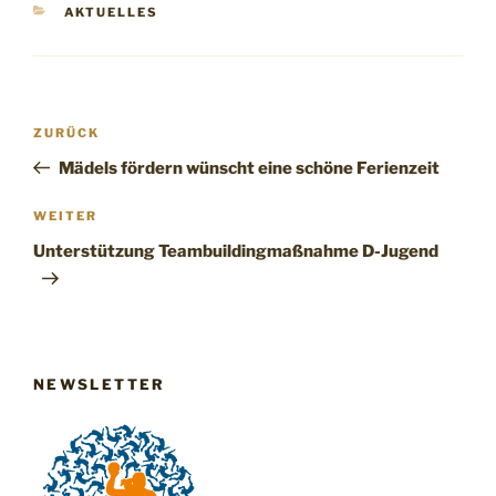
KATEGORIEN
AKTUELLES
Beitragsnavigation
Vorheriger
ZURÜCK
Beitrag
Mädels fördern wünscht eine schöne Ferienzeit
Nächster
WEITER
Beitrag
Unterstützung Teambuildingmaßnahme D-Jugend
NEWSLETTER