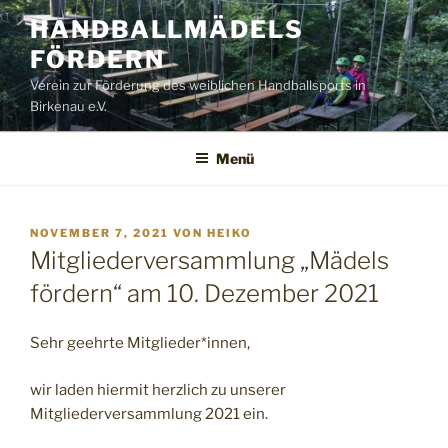
Zum
HANDBALLMÄDELS
Inhalt
FÖRDERN
springen
Verein zur Förderung des weiblichen Handballsports in
Birkenau e.V.
Menü
VERÖFFENTLICHT
NOVEMBER 7, 2021
VON
HEIKO
AM
Mitgliederversammlung „Mädels
fördern“ am 10. Dezember 2021
Sehr geehrte Mitglieder*innen,
wir laden hiermit herzlich zu unserer
Mitgliederversammlung 2021 ein.