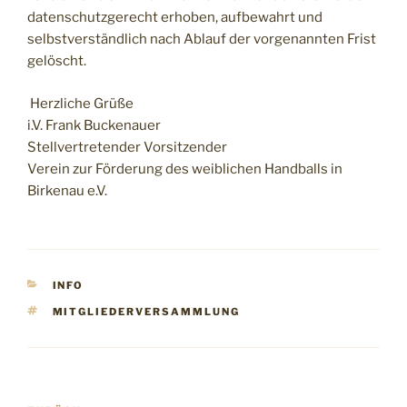
datenschutzgerecht erhoben, aufbewahrt und
selbstverständlich nach Ablauf der vorgenannten Frist
gelöscht.
Herzliche Grüße
i.V. Frank Buckenauer
Stellvertretender Vorsitzender
Verein zur Förderung des weiblichen Handballs in
Birkenau e.V.
KATEGORIEN
INFO
SCHLAGWÖRTER
MITGLIEDERVERSAMMLUNG
Beitragsnavigation