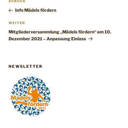
Vorheriger
ZURÜCK
Beitrag
Info Mädels fördern
Nächster
WEITER
Beitrag
Mitgliederversammlung „Mädels fördern“ am 10.
Dezember 2021 – Anpassung Einlass
NEWSLETTER