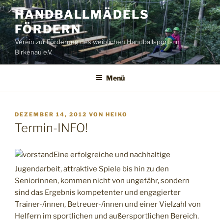
Zum
HANDBALLMÄDELS
Inhalt
FÖRDERN
springen
Verein zur Förderung des weiblichen Handballsports in
Birkenau e.V.
Menü
VERÖFFENTLICHT
DEZEMBER 14, 2012
VON
HEIKO
AM
Termin-INFO!
Eine erfolgreiche und nachhaltige
Jugendarbeit, attraktive Spiele bis hin zu den
Seniorinnen, kommen nicht von ungefähr, sondern
sind das Ergebnis kompetenter und engagierter
Trainer-/innen, Betreuer-/innen und einer Vielzahl von
Helfern im sportlichen und außersportlichen Bereich.