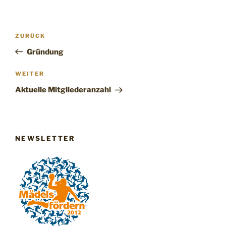
Beitragsnavigation
Vorheriger
ZURÜCK
Beitrag
Gründung
Nächster
WEITER
Beitrag
Aktuelle Mitgliederanzahl
NEWSLETTER