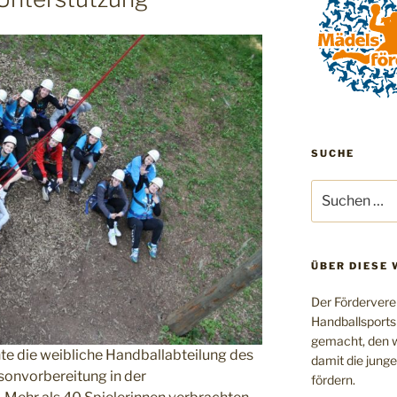
SUCHE
Suchen
nach:
ÜBER DIESE 
Der Fördervere
Handballsports
gemacht, den w
e die weibliche Handballabteilung des
damit die jung
isonvorbereitung in der
fördern.