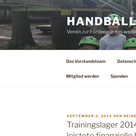
Zum
Inhalt
HANDBALL
springen
Verein zur Förderung des weibl
Das Vorstandsteam
Datensch
Mitglied werden
Spenden
VERÖFFENTLICHT
SEPTEMBER 2, 2014
VON
HEIK
AM
Trainingslager 201
leistete finanziell