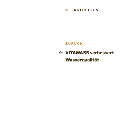
KATEGORIEN
AKTUELLES
Beitragsnavigation
Vorheriger
ZURÜCK
Beitrag
VITAWASS verbessert
Wasserqualität