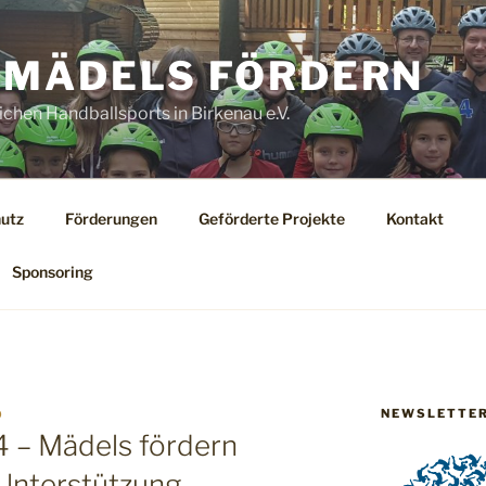
MÄDELS FÖRDERN
ichen Handballsports in Birkenau e.V.
utz
Förderungen
Geförderte Projekte
Kontakt
Sponsoring
NEWSLETTE
O
4 – Mädels fördern
e Unterstützung