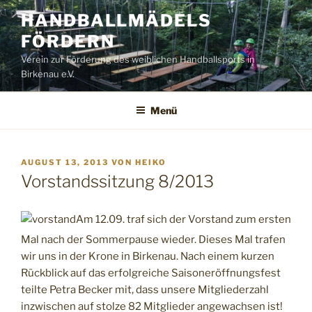
Zum
HANDBALLMÄDELS
Inhalt
FÖRDERN
springen
Verein zur Förderung des weiblichen Handballsports in
Birkenau e.V.
Menü
VERÖFFENTLICHT
AUGUST 13, 2013
VON
HEIKO
AM
Vorstandssitzung 8/2013
Am 12.09. traf sich der Vorstand zum ersten
Mal nach der Sommerpause wieder. Dieses Mal trafen
wir uns in der Krone in Birkenau. Nach einem kurzen
Rückblick auf das erfolgreiche Saisoneröffnungsfest
teilte Petra Becker mit, dass unsere Mitgliederzahl
inzwischen auf stolze 82 Mitglieder angewachsen ist!