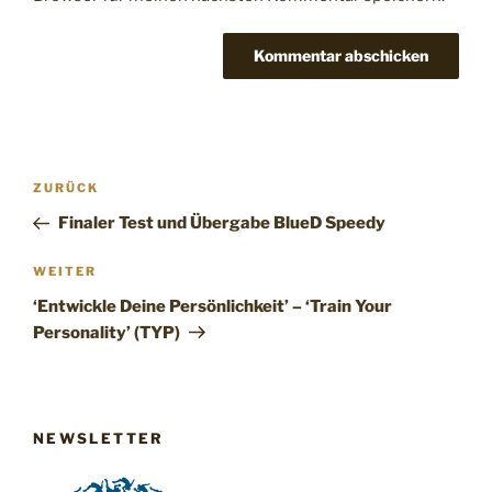
Beitragsnavigation
Vorheriger
ZURÜCK
Beitrag
Finaler Test und Übergabe BlueD Speedy
Nächster
WEITER
Beitrag
‘Entwickle Deine Persönlichkeit’ – ‘Train Your
Personality’ (TYP)
NEWSLETTER