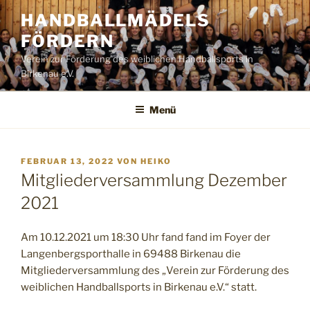
Zum
HANDBALLMÄDELS
Inhalt
FÖRDERN
springen
Verein zur Förderung des weiblichen Handballsports in
Birkenau e.V.
Menü
VERÖFFENTLICHT
FEBRUAR 13, 2022
VON
HEIKO
AM
Mitgliederversammlung Dezember
2021
Am 10.12.2021 um 18:30 Uhr fand fand im Foyer der
Langenbergsporthalle in 69488 Birkenau die
Mitgliederversammlung des „Verein zur Förderung des
weiblichen Handballsports in Birkenau e.V.“ statt.