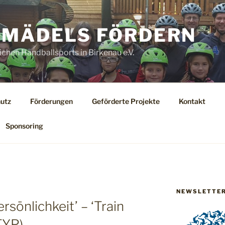
MÄDELS FÖRDERN
ichen Handballsports in Birkenau e.V.
utz
Förderungen
Geförderte Projekte
Kontakt
Sponsoring
NEWSLETTE
rsönlichkeit’ – ‘Train
TYP)