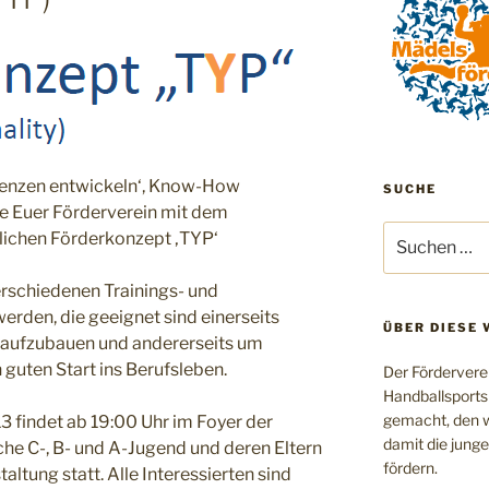
tenzen entwickeln‘, Know-How
SUCHE
te Euer Förderverein mit dem
Suchen
lichen Förderkonzept ‚TYP‘
nach:
erschiedenen Trainings- und
rden, die geeignet sind einerseits
ÜBER DIESE 
aufzubauen und andererseits um
 guten Start ins Berufsleben.
Der Fördervere
Handballsports
gemacht, den w
 findet ab 19:00 Uhr im Foyer der
damit die jung
che C-, B- und A-Jugend und deren Eltern
fördern.
altung statt. Alle Interessierten sind