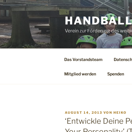
Zum
Inhalt
HANDBALL
springen
Verein zur Förderung des weibl
Das Vorstandsteam
Datensch
Mitglied werden
Spenden
VERÖFFENTLICHT
AUGUST 14, 2013
VON
HEIKO
AM
‘Entwickle Deine Pe
Your Personality’ (