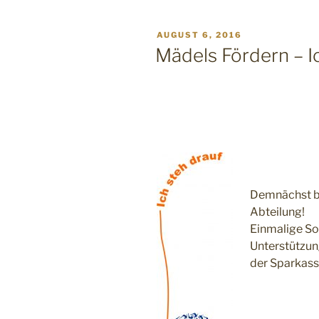
VERÖFFENTLICHT
AUGUST 6, 2016
AM
Mädels Fördern – I
Demnächst b
Abteilung!
Einmalige So
Unterstützu
der Sparkass