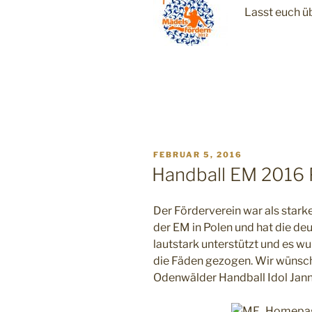
Lasst euch ü
VERÖFFENTLICHT
FEBRUAR 5, 2016
AM
Handball EM 2016 
Der Förderverein war als stark
der EM in Polen und hat die d
lautstark unterstützt und es wu
die Fäden gezogen. Wir wünsc
Odenwälder Handball Idol Janni