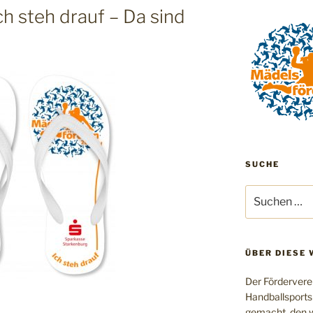
Ich steh drauf – Da sind
SUCHE
Suchen
nach:
ÜBER DIESE 
Der Fördervere
Handballsports
gemacht, den w