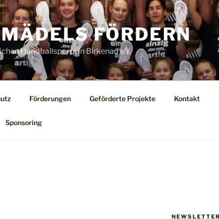
MÄDELS FÖRDERN
ichen Handballsports in Birkenau e.V.
utz
Förderungen
Geförderte Projekte
Kontakt
Sponsoring
NEWSLETTE