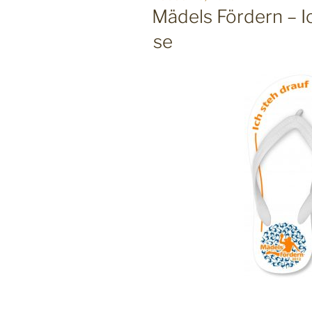
AM
Mädels Fördern – 
se