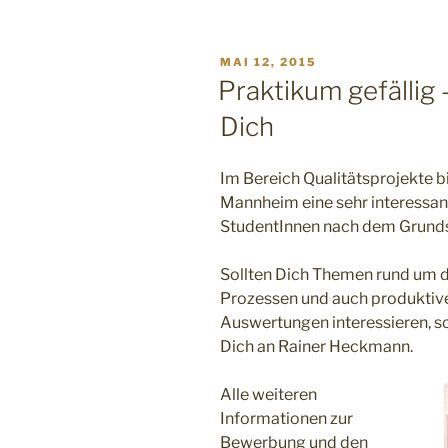
VERÖFFENTLICHT
MAI 12, 2015
AM
Praktikum gefällig
Dich
Im Bereich Qualitätsprojekte 
Mannheim eine sehr interessant
StudentInnen nach dem Grund
Sollten Dich Themen rund um 
Prozessen und auch produktive
Auswertungen interessieren, sc
Dich an Rainer Heckmann.
Alle weiteren
Informationen zur
Bewerbung und den