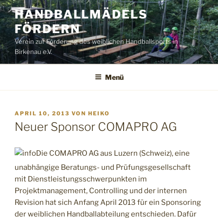
Zum
HANDBALLMÄDELS
Inhalt
FÖRDERN
springen
Verein zur Förderung des weiblichen Handballsports in
Birkenau e.V.
Menü
VERÖFFENTLICHT
APRIL 10, 2013
VON
HEIKO
AM
Neuer Sponsor COMAPRO AG
Die COMAPRO AG aus Luzern (Schweiz), eine
unabhängige Beratungs- und Prüfungsgesellschaft
mit Dienstleistungsschwerpunkten im
Projektmanagement, Controlling und der internen
Revision hat sich Anfang April 2013 für ein Sponsoring
der weiblichen Handballabteilung entschieden. Dafür